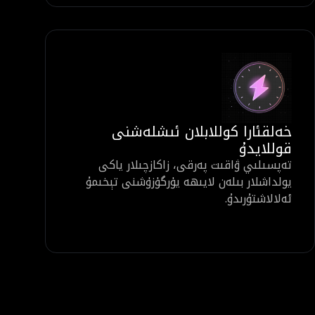
خەلقئارا كوللابلان ئىشلەشنى
قوللايدۇ
تەپسىلىي ۋاقىت پەرقى، زاكازچىلار ياكى
يولداشلار بىلەن لايىھە يۈرگۈزۈشنى تېخىمۇ
ئەلالاشتۇرىدۇ.