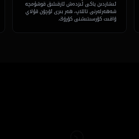
ئىشاردىن ياكى ئىزدەش ئارقىلىق قوشۇمچە
شەھەرلەرنى تاللاپ، ھەر بىرى ئۈچۈن قۇلاي
ۋاقىت كۆرسىتىشنى كۆرۈڭ.