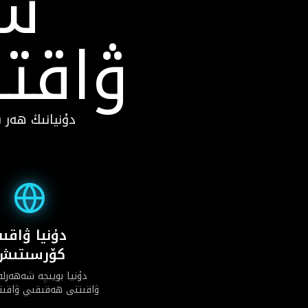
شە
ۋاقتى
دۇنيانىڭ ھەر 
دۇنيا ۋاقى
كۆرسىتىش
دۇنيا بويىچە شەھەرل
ۋاقىتنى ھەقىقىي ۋاقىتت