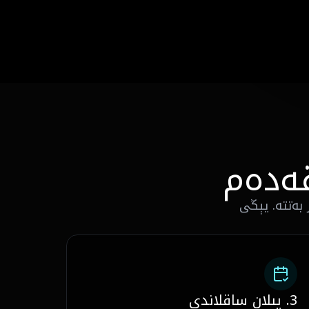
قەدەم
 بەتتە. يېڭى
3. پىلان ساقلاندى