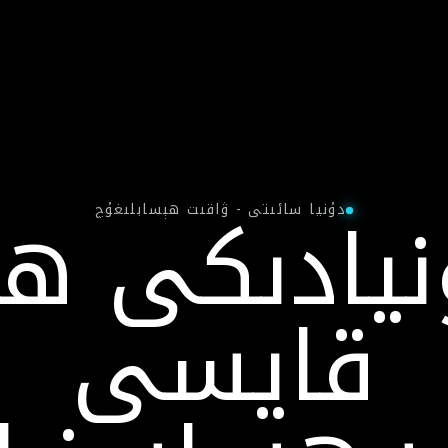
نيادىكى ھە
دۇنيا سائىتى - ۋاقىت ھېسابلىغۇچ
قايسى