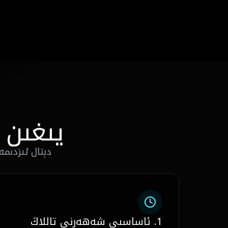
يىغىن 
دېتال ئىزدىمە
1. ئاساسىي شەھەرنى تاللاڭ