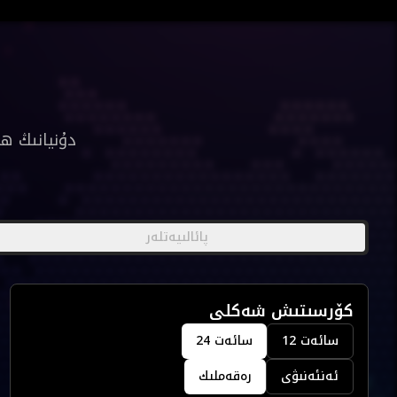
دۇنيانىڭ ھ
پائالىيەتلەر
كۆرسىتىش شەكلى
12 سائەت
24 سائەت
ئەنئەنىۋى
رەقەملىك