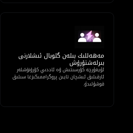
مەھەللىك بىلەن گلوبال ئىشلارنى
بىرلەشتۈرۈش
ئۇيغۇرچە كۆرسىتىش ۋە ئاددىي كۆرۈنۈشلەر
ئارقىلىق ئىشچان تايىن پروگراممىڭىزغا سىلىق
قوشۇلىدۇ.