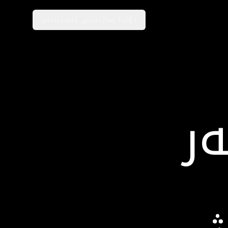
دۇنيا سائىتىنى ئىشلىتىش
ر