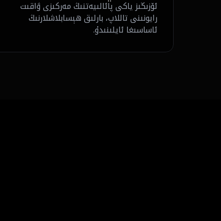
ئۆزىڭىز ياكى پائالىيەتنىڭ مەركىزى ۋاقىت
رايونىنى تاللاپ، بارلىق ھېسابلاشلارنىڭ
ئاساسىغا ئايلىنىدۇ.