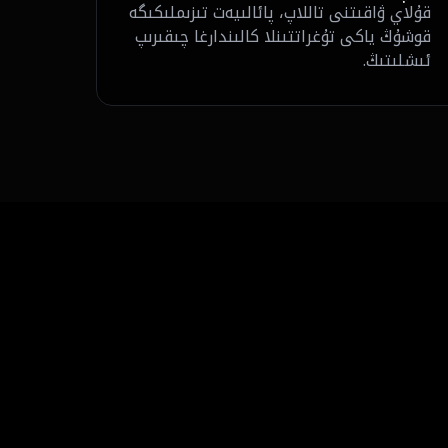
قۇلاي ۋاقىتنى تاللاپ، پائالىيەت تىزىملىكىگە
قوشۇڭ ياكى تۇغراتتىنلا كالىندارغا چىقىرىپ
ئىشلىتىڭ.