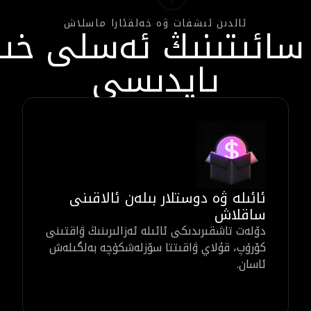
ئالدىن ئىشفات ۋە خەلقئارا ماسلاش
 سائىتىنىڭ ئەسلى خى
پايدىسى
ئائىلە ۋە دوستلار بىلەن ئالاقىنى
ساقلاش
دۆلەت تاشقىرىدىكى ئائىلە ئەزالىرىنىڭ ۋاقتىنى
كۆرۈپ، قۇلاي ۋاقىتتا سۆزلەشكۈچە بەلگىلەش
ئاسان.