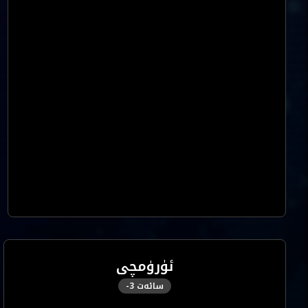
ئۈرۈمچى
سائەت
-3