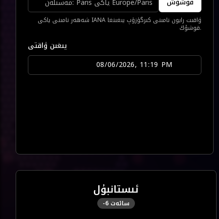
قوشۇش
شەھەر نامىنى ياكى IANA ۋاقىت رايون نامىنى كىرگۈزۈپ يىغىنغا
قوشۇڭ.
يىغىن ۋاقتى
ئىستانبۇل
سائەت
-6