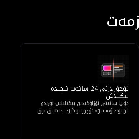
زمەت
ئۇچۇرلارنى 24 سائەت ئىچىدە
يېڭىلاش
دۇنيا سائىتى ئۆزلۈكىدىن يېڭىلىنىپ تۇرىدۇ،
كۈنلۈك ۋەقە ۋە ئۇچۇرلىرىڭىزدا خاتالىق يوق.