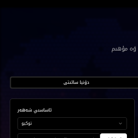
 ۋە مۇھىم
دۇنيا سائىتى
ئاساسىي شەھەر
توكيو