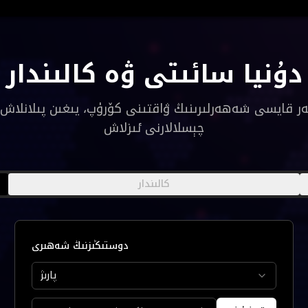
دۇنيا سائىتى ۋە كالىندار
ەر قايسى شەھەرلىرىنىڭ ۋاقتىنى كۆرۈپ، يىغىن پىلانلاش
چېسلالارنى ئىزلاش
كالىندار
دوستىڭىزنىڭ شەھىرى
پارىژ