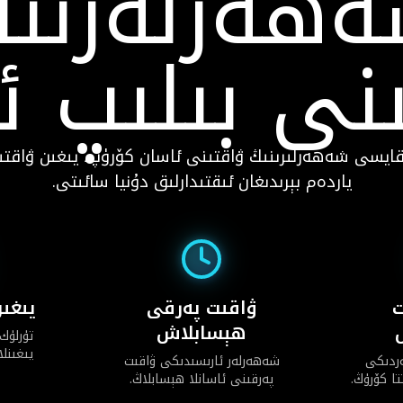
ھەرلەرنى
نى بىلىپ ئ
قايسى شەھەرلىرىنىڭ ۋاقتىنى ئاسان كۆرۈپ، يىغىن ۋاقتىن
ياردەم بېرىدىغان ئىقتىدارلىق دۇنيا سائىتى.
ت
ۋاقىت پەرقى
يىغىن
ھېسابلاش
تۈرلۈك 
يىغىنلا
ەردىكى
شەھەرلەر ئارىسىدىكى ۋاقىت
ا كۆرۈڭ.
پەرقىنى ئاسانلا ھېسابلاڭ.