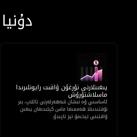
دۇنيا
يىغىنلارنى نۇرغۇن ۋاقىت رايونلىرىدا
ماسلاشتۇرۇش
ئاساسىي ۋە نىشان شەھەرلەرنى تاللاپ، بىر
نۇقتىدىنلا ھەممىغا ماس كېلىدىغان يىغىن
ۋاقتىنى تېخىمۇ تېز تاپىدۇ.