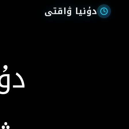
دۇنيا ۋاقتى
دۇ