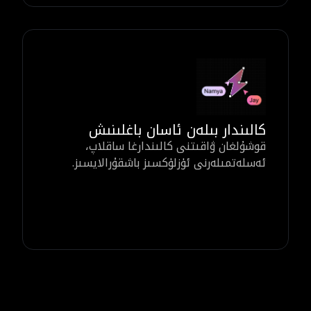
كالىندار بىلەن ئاسان باغلىنىش
قوشۇلغان ۋاقىتنى كالىندارغا ساقلاپ،
ئەسلەتمىلەرنى ئۈزلۈكسىز باشقۇرالايسىز.