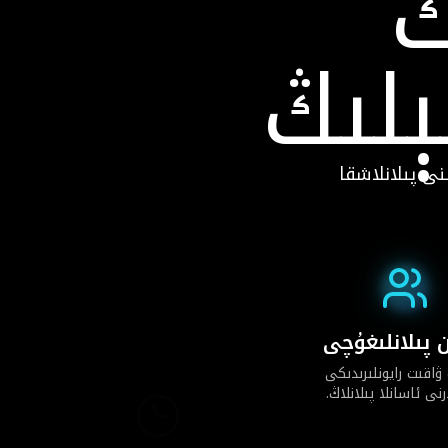
ڭ
ېلىڭ
ى پىلانلاشقا
 پىلانلىغۇچى
ۋاقىت رايونلىرىدىكى
رنى ئاسانلا پىلانلاڭ.