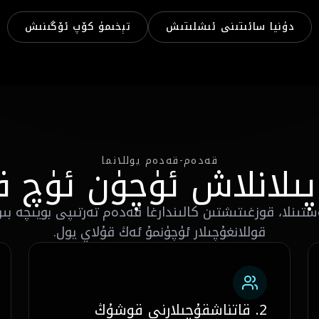
دۇنيا سائىتىنى ئىشلىتىش
تېخىمۇ كۆپ ئۆگىنىش
قەدەم-قەدەم يوللانما
پىلانلاش ئۈچۈن ئۈچ 
ستىنلا، قوزغىتىشتىن كالىندارغا قەدەم تەرتىپى بويىچە بىر
قوللانغۇچىلار ئۈچۈنمۇ ئەڭ قۇلاي يول.
2. قاتناشقۇچىلارنى قوشۇڭ