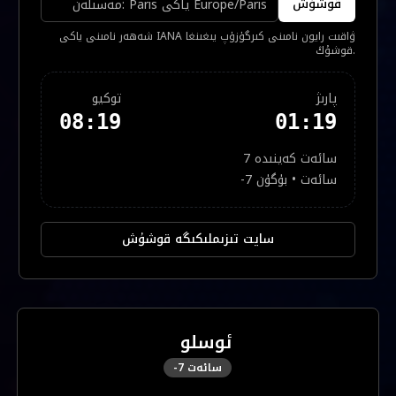
قوشۇش
شەھەر نامىنى ياكى IANA ۋاقىت رايون نامىنى كىرگۈزۈپ يىغىنغا
قوشۇڭ.
پارىژ
توكيو
08:19
01:19
7 سائەت كەينىدە
سائەت •
بۈگۈن
-7
سايت تىزىملىكىگە قوشۇش
ئوسلو
سائەت
-7